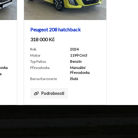
Peugeot 208 hatchback
Peugeot 408 
318 000
Kč
866 000
Kč
Rok
2024
Rok
Motor
1199 Cm3
Motor
Typ Paliva
Benzín
Typ Paliva
Převodovka
Manuální
Převodovka
Převodovka
Barva Karoserie
Barva Karoserie
žlutá
Podrobnosti
Podrobnost