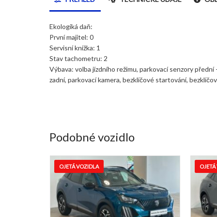
Ekologiká daň:
První majitel: 0
Servisní knížka: 1
Stav tachometru: 2
Výbava: volba jízdního režimu, parkovací senzory přední -
zadní, parkovací kamera, bezklíčové startování, bezklíč
Podobné vozidlo
OJETÁ VOZIDLA
OJETÁ VOZIDL