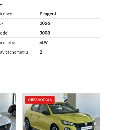
ýrobce
Peugeot
ok
2026
odel
3008
aroserie
SUV
tav tachometru
2
OJETÁ VOZIDLA
NOVÁ VOZIDLA