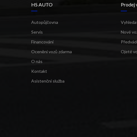
HS AUTO
Prodej 
Autopůjčovna
Vyhleda
Servis
Nové vo
Financování
Předvád
Ocenění vozů zdarma
Ojeté v
O nás
Kontakt
Asistenční služba