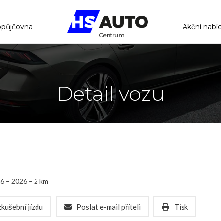
opůjčovna
Akční nabí
Detail vozu
6 – 2026 – 2 km
kušební jízdu
Poslat e-mail příteli
Tisk