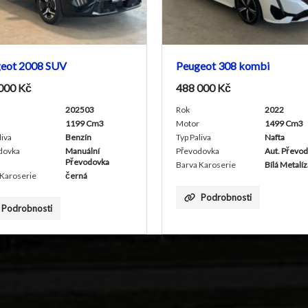
008 SUV
Peugeot 308 kombi
č
488 000
Kč
202503
Rok
2022
1199 Cm3
Motor
1499 Cm3
Benzín
Typ Paliva
Nafta
Manuální
Převodovka
Aut. Převodovka
Převodovka
Barva Karoserie
Bílá Metalíza
ie
černá
Podrobnosti
nosti