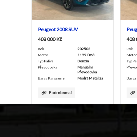
Peugeot 2008 SUV
Peugeot 2
408 000
Kč
408 000
K
Rok
202502
Rok
Motor
1199 Cm3
Motor
Typ Paliva
Benzín
Typ Paliva
Převodovka
Manuální
Převodovka
Převodovka
Barva Karoserie
Modrá Metalíza
Barva Karoser
Podrobnosti
Podrob