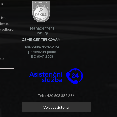
EK
cích
ujeme.
 k odběru
oto
Tel: +420 603 887 286
Volat assistenci