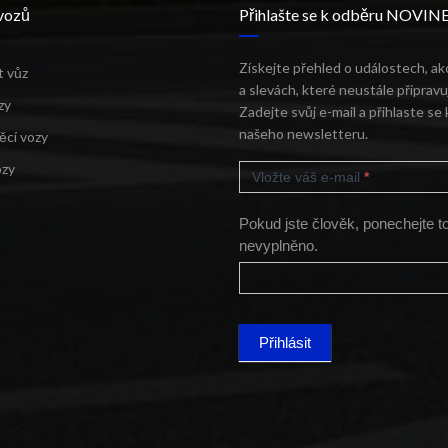
vozů
Přihlašte se k odběru NOVIN
Získejte přehled o událostech, ak
t vůz
a slevách, které neustále připrav
zy
Zadejte svůj e-mail a přihlaste se
našeho newsletteru.
ěcí vozy
MAILCHIMP
ozy
FOOTER
Vložte váš e-mail
*
Pokud jste člověk, ponechejte t
nevyplněno.
Přihlásit