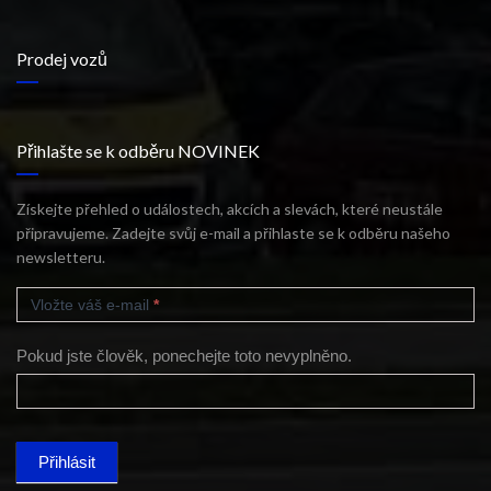
Prodej vozů
Přihlašte se k odběru NOVINEK
Získejte přehled o událostech, akcích a slevách, které neustále
připravujeme. Zadejte svůj e-mail a přihlaste se k odběru našeho
newsletteru.
MAILCHIMP
FOOTER
Vložte váš e-mail
*
Pokud jste člověk, ponechejte toto nevyplněno.
Přihlásit