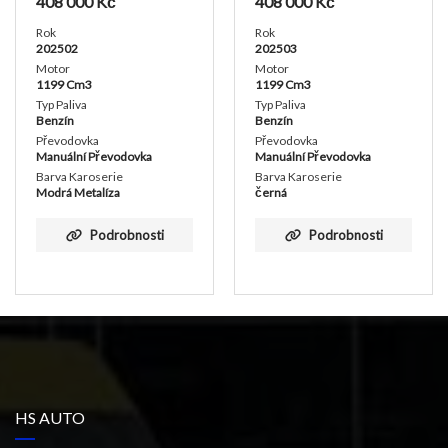
408 000
Kč
408 000
Kč
Rok
Rok
202502
202503
Motor
Motor
1199 Cm3
1199 Cm3
Typ Paliva
Typ Paliva
Benzín
Benzín
Převodovka
Převodovka
Manuální Převodovka
Manuální Převodovka
Barva Karoserie
Barva Karoserie
Modrá Metalíza
černá
Podrobnosti
Podrobnosti
HS AUTO