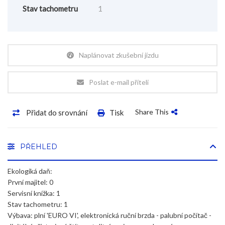
Stav tachometru
1
Naplánovat zkušební jízdu
Poslat e-mail příteli
Share This
Přidat do srovnání
Tisk
PŘEHLED
Ekologiká daň:
První majitel: 0
Servisní knížka: 1
Stav tachometru: 1
Výbava: plní 'EURO VI', elektronická ruční brzda - palubní počítač -