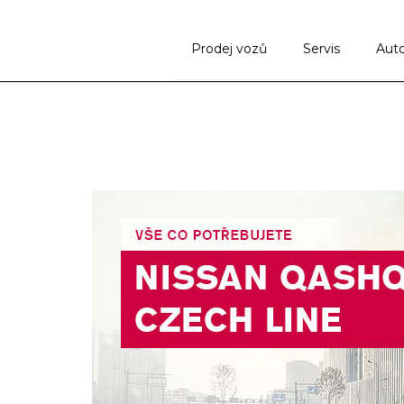
Prodej vozů
Servis
Aut