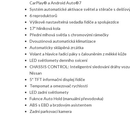
CarPlay® a Android Auto®7
Systém automatické aktivace světel a stěrače s dešťov
6 reproduktorů
Výškově nastavitelná sedadla řidiče a spolujezdce
17″ hliníková kola
Přední mlhová světla s chromovými rámečky
Dvouzónová automatická klimatizace
Automaticky sklápěná zrcátka
Volant a hlavice řadicí páky s čalouněním z měkké kůže
LED světlomety denního svícení
CHASSIS CONTROL: Inteligentní sledování dráhy vozu a
Nissan
5″ TFT informační displej řidiče
Tempomat a omezovač rychlosti
LED zadní světlomety
Fuknce Auto Hold (manuální převodovka)
ABS s EBD a brzdovým asistentem
Zadní parkovací kamera