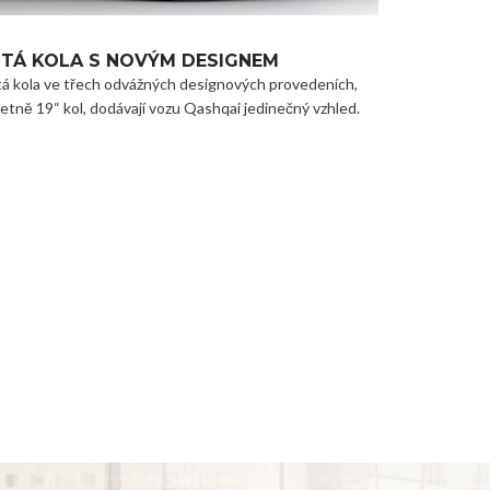
ITÁ KOLA S NOVÝM DESIGNEM
tá kola ve třech odvážných designových provedeních,
etně 19“ kol, dodávají vozu Qashqai jedinečný vzhled.