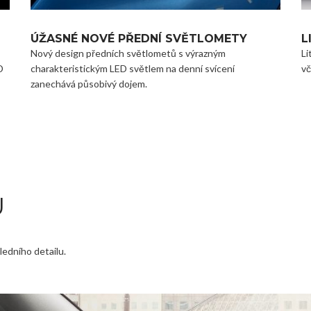
ÚŽASNÉ NOVÉ PŘEDNÍ SVĚTLOMETY
L
Nový design předních světlometů s výrazným
Li
D
charakteristickým LED světlem na denní svícení
vč
zanechává působivý dojem.
U
edního detailu.