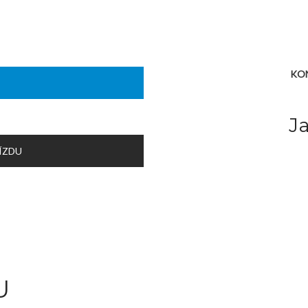
KO
J
ÍZDU
U