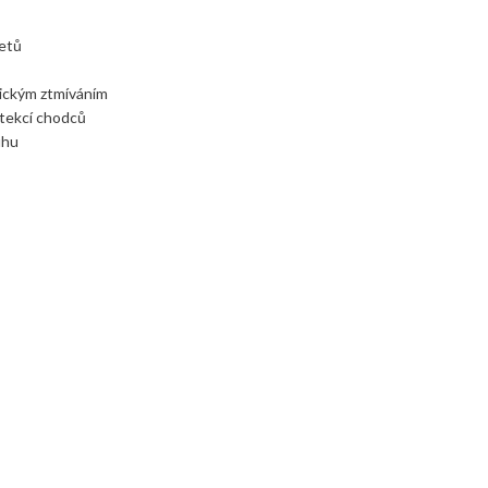
metů
ickým ztmíváním
etekcí chodců
uhu