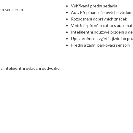
Vyhřívaná přední sedadla
ým senzorem
Aut. Přepínání dálkových světlo
Rozpoznání dopravních značek
V nitřní zpětné zrcátko s automat
Inteligentní nouzové brzdění s d
Upozornění na vyjetí z jízdního pr
Přední a zadní parkovací senzory
 inteligentní ovládání podvozku