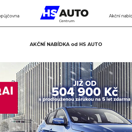
opůjčovna
Akční nabí
AKČNÍ NABÍDKA od HS AUTO