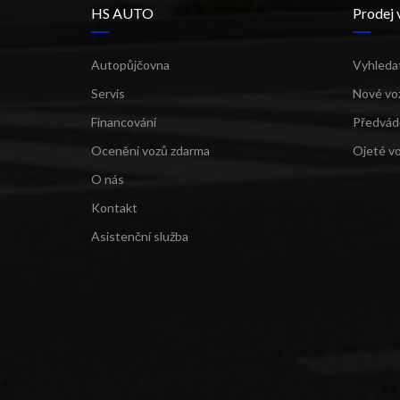
HS AUTO
Prodej 
Autopůjčovna
Vyhleda
Servis
Nové vo
Financování
Předvád
Ocenění vozů zdarma
Ojeté v
O nás
Kontakt
Asistenční služba