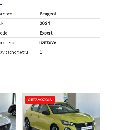
ýrobce
Peugeot
ok
2024
odel
Expert
aroserie
užitkové
tav tachometru
1
LA
NOVÁ VOZIDLA