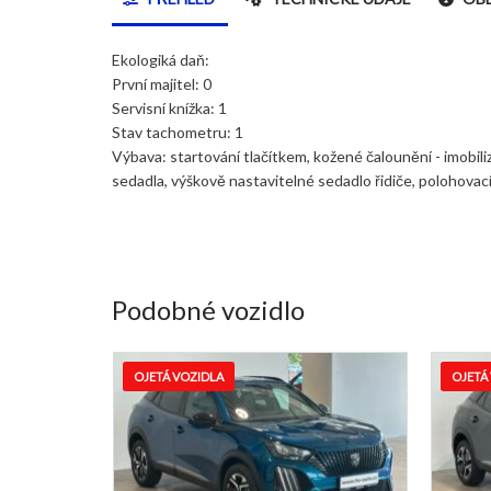
Ekologiká daň:
První majitel: 0
Servisní knížka: 1
Stav tachometru: 1
Výbava: startování tlačítkem, kožené čalounění - imobili
sedadla, výškově nastavitelné sedadlo řidiče, polohovac
Podobné vozidlo
OZIDLA
OJETÁ VOZIDLA