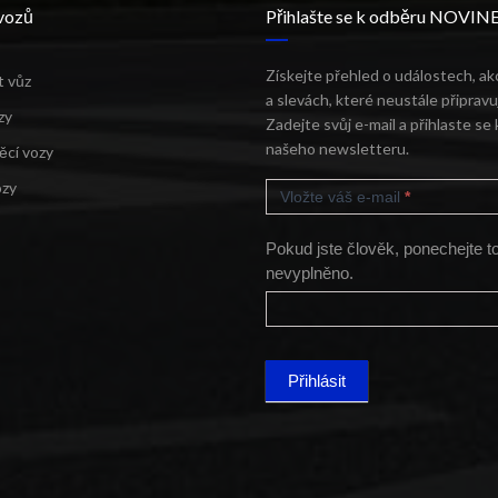
vozů
Přihlašte se k odběru NOVIN
Získejte přehled o událostech, ak
t vůz
a slevách, které neustále připrav
zy
Zadejte svůj e-mail a přihlaste se
našeho newsletteru.
ěcí vozy
MAILCHIMP
ozy
FOOTER
Vložte váš e-mail
*
Pokud jste člověk, ponechejte t
nevyplněno.
Přihlásit