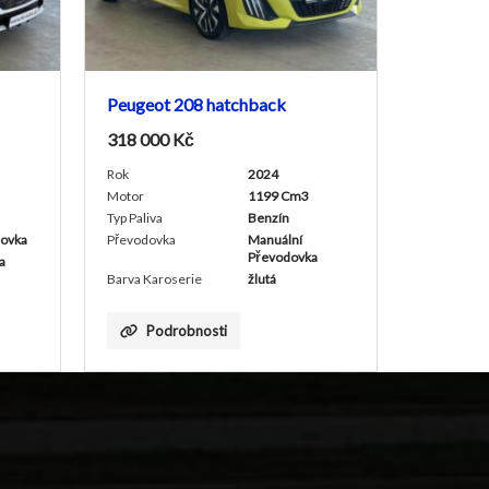
208 hatchback
Peugeot 408 SUV
č
866 000
Kč
2024
Rok
2026
1199 Cm3
Motor
1199 Cm3
Benzín
Typ Paliva
Benzín
Manuální
Převodovka
Aut. Převodovka
Převodovka
Barva Karoserie
Tmavě Zelená
erie
žlutá
Metalíza
obnosti
Podrobnosti