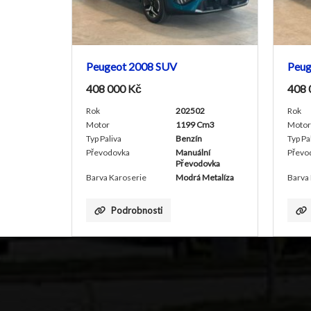
ot 2008 SUV
Peugeot 2008 SUV
00
Kč
408 000
Kč
202502
Rok
202503
1199 Cm3
Motor
1199 Cm3
va
Benzín
Typ Paliva
Benzín
ovka
Manuální
Převodovka
Manuální
Převodovka
Převodovka
aroserie
Modrá Metalíza
Barva Karoserie
černá
odrobnosti
Podrobnosti