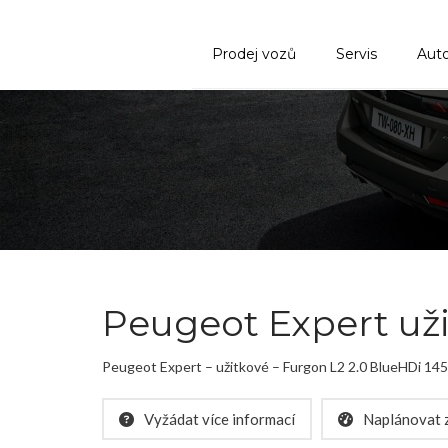
Prodej vozů
Servis
Aut
Peugeot Expert už
Peugeot Expert – užitkové – Furgon L2 2.0 BlueHDi 14
Vyžádat více informací
Naplánovat z