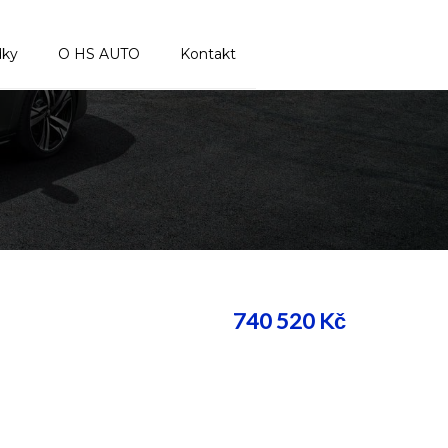
dky
O HS AUTO
Kontakt
740 520
Kč