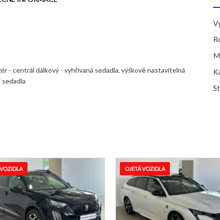
V
R
M
zér - centrál dálkový - vyhřívaná sedadla, výškově nastavitelná
K
í sedadla
S
OJETÁ VOZIDLA
OJETÁ VOZID