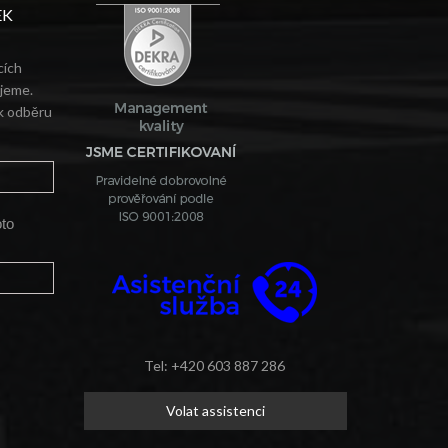
EK
cích
ujeme.
 k odběru
oto
Tel: +420 603 887 286
Volat assistenci