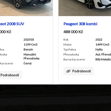
Peugeot 308 kombi
Peugeot 
488 000
Kč
318 000
K
Rok
2022
Rok
Motor
1499 Cm3
Motor
Typ Paliva
Nafta
Typ Paliva
Převodovka
Aut. Převodovka
Převodovka
Barva Karoserie
Bílá Metalíza
Barva Karos
Podrobnosti
Podr